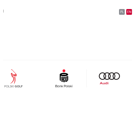
|
PL
EN
kembo.pl